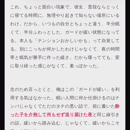
これ、ちょっと面白い現象で。彼女、普段ならとっく
に寝てる時間に、無理やり起きて知らない場所にいる
わけ。だから、いつもの自分とちょっと違う、半分眠
くて、半分ふわっとした、ガードが緩い状態になって
る。本人も「テンションおかしいかも」って自覚して
る。別にこっちが何かしたわけじゃなくて、夜の時間
帯と眠気が勝手に作った緩さ。だから喋ってても、変
に取り繕った感じがなくて、素っぽかった。
念のため言っとくと、俺はこの「ガードが緩い」を利
用する気はなかった。眠い人間に何か仕掛けるのはナ
ンパじゃなくてただのタチの悪い話で、前に書いた
酔
った子を介抱して何もせず送り届けた夜
と同じ線引き
の話。緩いから踏み込む、じゃなくて、緩いからこそ