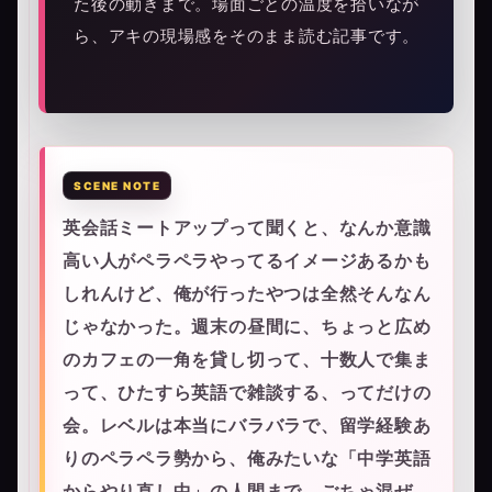
た後の動きまで。場面ごとの温度を拾いなが
ら、アキの現場感をそのまま読む記事です。
英会話ミートアップって聞くと、なんか意識
高い人がペラペラやってるイメージあるかも
しれんけど、俺が行ったやつは全然そんなん
じゃなかった。週末の昼間に、ちょっと広め
のカフェの一角を貸し切って、十数人で集ま
って、ひたすら英語で雑談する、ってだけの
会。レベルは本当にバラバラで、留学経験あ
りのペラペラ勢から、俺みたいな「中学英語
からやり直し中」の人間まで、ごちゃ混ぜ。