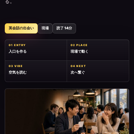
る。
英会話の出会い
現場
読了 14分
01 ENTRY
02 PLACE
入口を作る
現場で動く
03 VIBE
04 NEXT
空気を読む
次へ繋ぐ