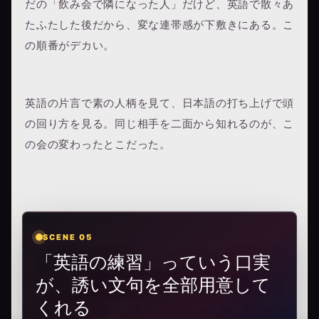
だの「飲み会で隣になった人」だけど、英語で散々あ
たふたした後だから、変な連帯感が下敷きにある。こ
の順番がデカい。
英語の片言で素の人柄を見て、日本語の打ち上げで頭
の回り方を見る。同じ相手を二面から知れるのが、こ
の会の変わったとこだった。
SCENE 05
「英語の練習」っていう口実
が、誘い文句を全部用意して
くれる