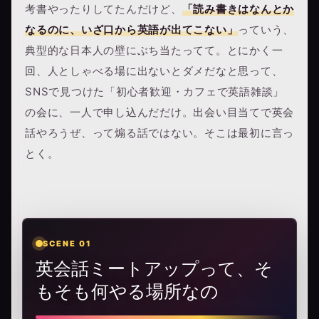
考書やったりしてたんだけど、
「読み書きはなんとか
なるのに、いざ口から英語が出てこない」
っていう、
典型的な日本人の壁にぶち当たってて。とにかく一
回、人としゃべる場に出ないとダメだなと思って、
SNSで見つけた「初心者歓迎・カフェで英語雑談」
の会に、一人で申し込んだだけ。出会い目当てで英会
話やろうぜ、って煽る話ではない。そこは最初に言っ
とく。
SCENE 01
英会話ミートアップって、そ
もそも何やる場所なの