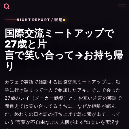
NIGHT REPORT / 現場
国際交流ミートアップで
27歳と片
言で笑い合って→お持ち帰
り
カフェで英語で雑談する国際交流ミートアップに、独
学に行き詰まって一人で参加したアキ。そこで会った
27歳のレイ（メーカー勤務）と、お互い片言の英語で
間違えては笑い合ってるうちに、なぜか距離が縮ん
だ。終わりの日本語の打ち上げで急に素が出て、って
いう"言葉が不自由なぶん人柄が出る"出会いを実況す