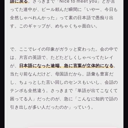
語に戻る
。さっきまで「Nice to meet you」とか言
ってた連中が、ビール頼んだ瞬間に「いやー、今日も
全然しゃべれんかった」って素の日本語で愚痴り出
す。このギャップが、めちゃくちゃ面白い。
で、ここでレイの印象がガラッと変わった。会の中で
は、片言の英語で、たどたどしくしゃべってたレイ
が、
日本語になった途端、急に言葉が立体的になる
。
当たり前なんだけど、母国語だから。語彙も豊富だ
し、ちょっとした言い回しのセンスもいいし、会話の
テンポも全然違う。さっきまで「単語が出てこなくて
困ってる人」だったのが、急に「こんなに知的で話の
引き出しが多い人だったのか」っていう。