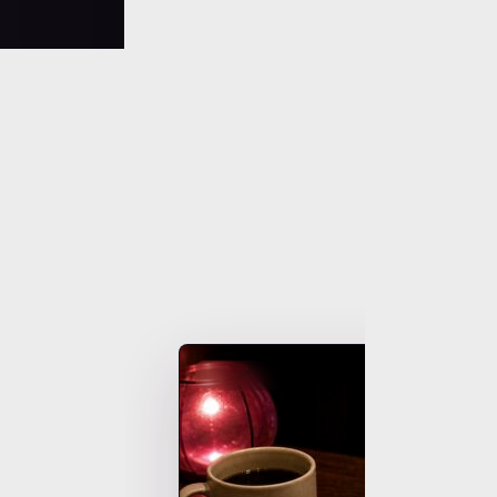
SCENE 02
Omiaiの”真
読めない弁護