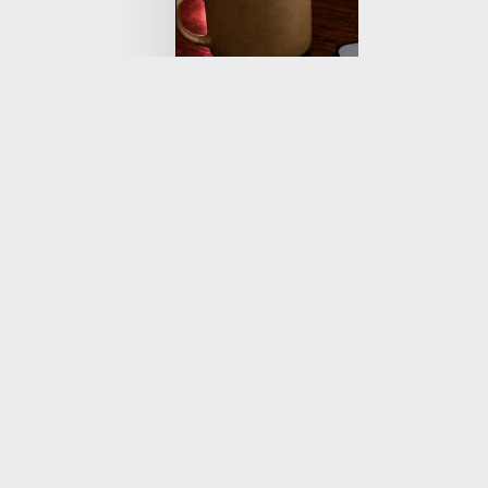
Omiaiの”真剣度の高さ”が、時間の読めな
ここで一回、Omiaiってアプ
のハードルが地味に高くて、軽