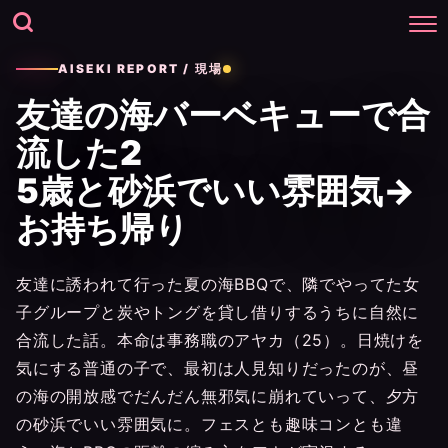
AISEKI REPORT / 現場
友達の海バーベキューで合
流した2
5歳と砂浜でいい雰囲気→
お持ち帰り
友達に誘われて行った夏の海BBQで、隣でやってた女
子グループと炭やトングを貸し借りするうちに自然に
合流した話。本命は事務職のアヤカ（25）。日焼けを
気にする普通の子で、最初は人見知りだったのが、昼
の海の開放感でだんだん無邪気に崩れていって、夕方
の砂浜でいい雰囲気に。フェスとも趣味コンとも違