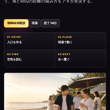
う、海とBBQの距離の縮み方をアキが実況する。
海BBQ体験談
現場
読了 14分
01 ENTRY
02 PLACE
入口を作る
現場で動く
03 VIBE
04 NEXT
空気を読む
次へ繋ぐ