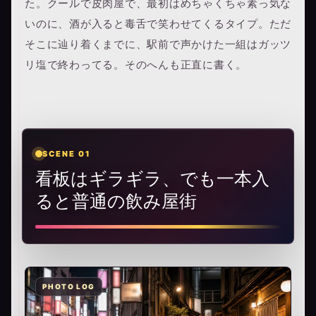
た。クールで皮肉屋で、最初はめちゃくちゃ素っ気な
いのに、酒が入ると毒舌で笑わせてくるタイプ。ただ
そこに辿り着くまでに、駅前で声かけた一組はガッツ
リ塩で終わってる。そのへんも正直に書く。
SCENE 01
看板はギラギラ、でも一本入
ると普通の飲み屋街