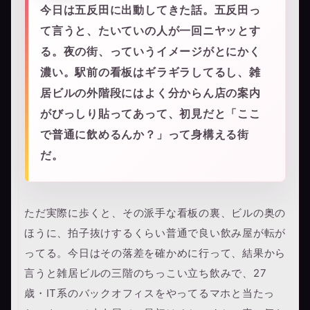
今日は五反田に出動してきた話。五反田っ
て言うと、たいていの人が一回ニヤッとす
る。夜の街、っていうイメージがとにかく
濃い。駅前の看板はギラギラしてるし、雑
居ビルの外階段にはよく分からん店の案内
がびっしり貼ってあって、初見だと「ここ
で普通に飲めるんか？」って身構える街
だ。
ただ実際に歩くと、その派手な看板の裏、ビルの奥の
ほうに、拍子抜けするくらい普通で良い飲み屋が転が
ってる。今日はその落差を確かめに行って、結果から
言うと雑居ビルの三階のちっこい立ち飲みで、27
歳・IT系のバックオフィスをやってるマホと当たっ