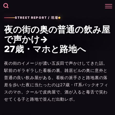
STREET REPORT / 現場
夜の街の奥の普通の飲み屋
で声かけ→
27歳・マホと路地へ
夜の街のイメージが濃い五反田で声かけしてきた話。
駅前のギラギラした看板の裏、雑居ビルの奥に意外と
普通の良い飲み屋がある。看板の派手さと路地裏の落
差を歩いた夜に当たったのは27歳・IT系バックオフィ
スのマホ。クールで皮肉屋で、酒が入ると毒舌で笑わ
せてくる子と路地で並んだ出動レポ。