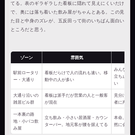
てる。表のギラギラした看板に隠れて見えにくいだけ
で、奥には落ち着いた飲み屋がちゃんとある。この見
た目と中身のズレが、五反田って街のいちばん面白い
ところだと思う。
ゾーン
雰囲気
みんな次の
駅前ロータリ
看板だらけで人の流れも速い。移
立ち止まら
ー・大通り
動中の人が多い
い
大通り沿いの
看板は派手だが営業の人と一般客
見分けが要
雑居ビル群
が混在
者に声かけ
一本裏の路
立ち飲み・小さい居酒屋・カウン
本命。隣同
地・小バコ飲
ターバー。地元客が腰を据えてる
然に会話が
み屋