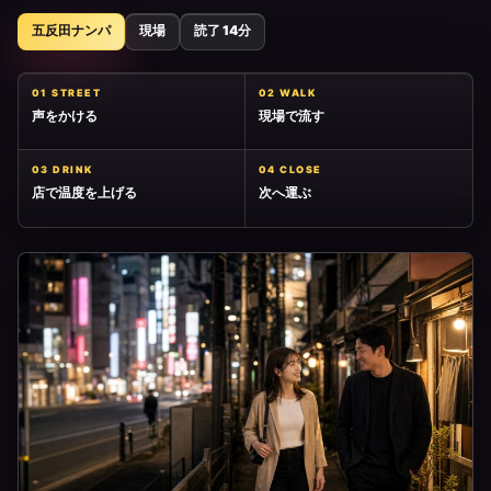
五反田ナンパ
現場
読了 14分
01 STREET
02 WALK
声をかける
現場で流す
03 DRINK
04 CLOSE
店で温度を上げる
次へ運ぶ