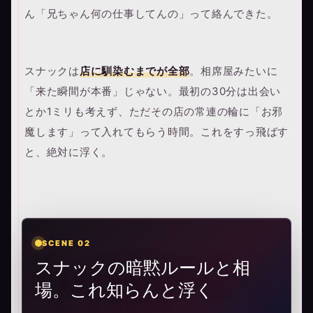
ん「兄ちゃん何の仕事してんの」って絡んできた。
スナックは
店に馴染むまでが全部
。相席屋みたいに
「来た瞬間が本番」じゃない。最初の30分は出会い
とか1ミリも考えず、ただその店の常連の輪に「お邪
魔します」って入れてもらう時間。これをすっ飛ばす
と、絶対に浮く。
SCENE 02
スナックの暗黙ルールと相
場。これ知らんと浮く