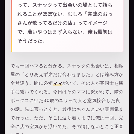
って、スナックって出会いの場として語ら
れることがほぼない。むしろ「常連のおっ
さんが歌ってるだけの店」ってイメージ
で、若いやつはまず入らない。俺も最初は
そうだった。
でも一回ハマると分かる。スナックの出会いは、相席
屋の「とりあえず席だけ合わせました」とは縮み方が
全然違う。間に必ず
ママ
がいて、その人が客同士を勝
手に繋いでくれる。今日はそのママに繋がれて、隣の
ボックスにいた30歳のユリって人と意気投合した夜
の話。先に言っとくと、最後はちゃんといい雰囲気ま
で行った。ただ、そこに辿り着くまでに俺は一回、完
全に店の空気から浮いてた。その情けないとこも正直