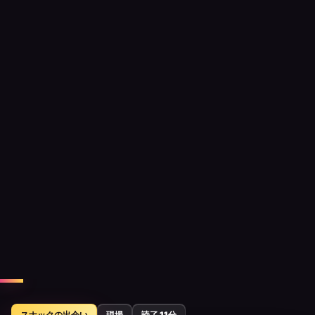
NIGHT REPORT / 現場
ママに繋がれた隣のボッ
クスの30
歳と意気投合した夜
今回はスナックの話。一見お断りの空気にビビりなが
らカウンターに座ったら、ママが隣のボックスの30
歳・ユリを繋いでくれた。常連に混ぜてもらう所作
と、ママ経由で距離が縮む昭和スナック文化を、カラ
オケとボトルキープ込みでアキが実況する体験談。
スナックの出会い
現場
読了 11分