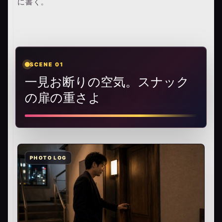
に書く。
SCENE 01
一見お断りの空気。スナック
の扉の重さよ