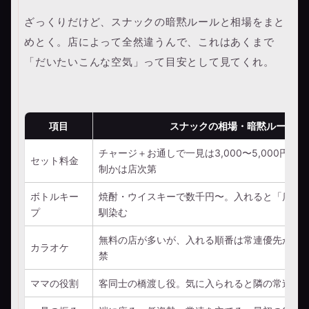
ざっくりだけど、スナックの暗黙ルールと相場をまと
めとく。店によって全然違うんで、これはあくまで
「だいたいこんな空気」って目安として見てくれ。
項目
スナックの相場・暗黙ルール（
チャージ＋お通しで一見は3,000〜5,000円
セット料金
制かは店次第
ボトルキー
焼酎・ウイスキーで数千円〜。入れると「店の
プ
馴染む
無料の店が多いが、入れる順番は常連優先が暗
カラオケ
禁
ママの役割
客同士の橋渡し役。気に入られると隣の常連や