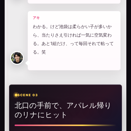
アキ
わかる。けど池袋は柔らかい子が多いか
ら、当たりさえ引ければ一気に空気変わ
る。あと1組だけ、って毎回それで粘って
る。笑
SCENE 03
北口の手前で、アパレル帰り
のリナにヒット