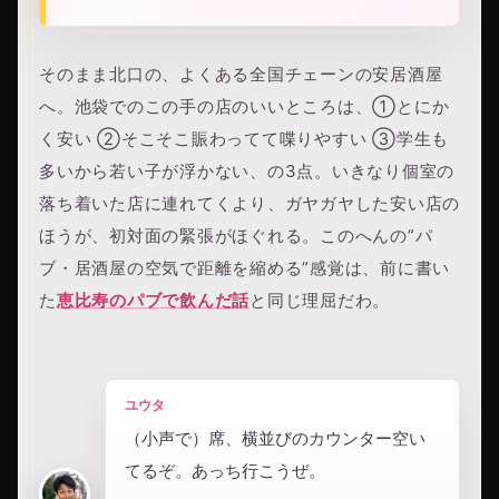
そのまま北口の、よくある全国チェーンの安居酒屋
へ。池袋でのこの手の店のいいところは、①とにか
く安い ②そこそこ賑わってて喋りやすい ③学生も
多いから若い子が浮かない、の3点。いきなり個室の
落ち着いた店に連れてくより、ガヤガヤした安い店の
ほうが、初対面の緊張がほぐれる。このへんの”パ
ブ・居酒屋の空気で距離を縮める”感覚は、前に書い
た
恵比寿のパブで飲んだ話
と同じ理屈だわ。
ユウタ
（小声で）席、横並びのカウンター空い
てるぞ。あっち行こうぜ。