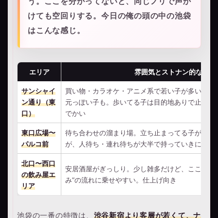
う。ここを分かってないと、同じノリで声か
けても空回りする。今日の俺の頭の中の池袋
はこんな感じ。
エリア
雰囲気とストナン的な相性
サンシャイ
買い物・カラオケ・アニメ系で若い子が多い。学
ン通り（東
元っぽい子も。歩いてる子は目的地ありで止まり
口）
でかい
東口広場〜
待ち合わせの溜まり場。立ち止まってる子が多い
パルコ前
が、人待ち・連れ待ちが大半で持っていきにくい
北口〜西口
安居酒屋がぎっしり。少し雑多だけど、ここまで
の飲み屋エ
み”の流れに乗せやすい。仕上げ向き
リア
池袋の一番の特徴は、
渋谷新宿より客層が若くて、ナ