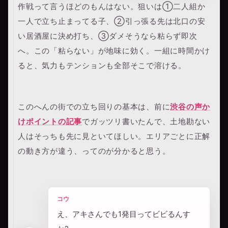
作戦って言うほどのもんはない。狙いは①二人組か
一人で立ち止まってる子、②引っ張る先は北口の安
い居酒屋に決め打ち、③ダメそうなら粘らず即次
へ。この「粘らない」が地味に効く。一組に時間かけ
ると、気力もテンションも全部そこで溶ける。
このへんの街での立ち回りの基本は、前に
渋谷の声か
けポイントの記事
でガッツリ書いたんで、土地勘ない
人はそっちも先に見といてほしい。エリアごとに正解
の動き方が違う、ってのが分かると思う。
コウ
え、アキさんでも1発目ってビビるんす