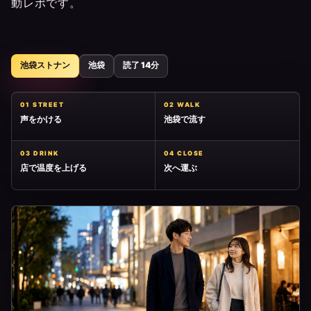
動レポです。
池袋ストナン
池袋
読了 14分
01 STREET
02 WALK
声をかける
池袋で流す
03 DRINK
04 CLOSE
店で温度を上げる
次へ運ぶ