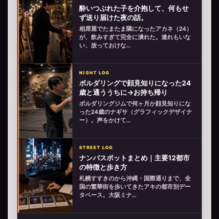
酔いつぶれた子を介抱して、何もせ
ず送り届けた夜の話。
相席屋でたまたま隣になったアカネ（24）
が、飲みすぎて完全に潰れた。連れもいな
い、放っておけな…
NIGHT LOG
ボルダリングで顔見知りになった24
歳と通ううちに→お持ち帰り
ボルダリングジムで何ヶ月か顔見知りにな
った24歳のナギサ（グラフィックデザイナ
ー）。声をかけて…
STREET LOG
ナンパスポットまとめ｜主要12都市
の特徴と歩き方
札幌すすきのから沖縄・国際通りまで、全
国の繁華街を歩いてきたアキの都市別デー
タベース。大阪ミナ…