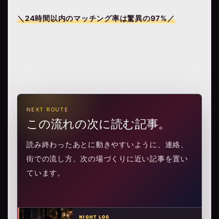
＼24時間以内のマッチング率は驚異の
97%
／
NEXT ROUTE
この流れの次に読む記事。
読み終わったあとに動きやすいように、連絡、
街での流し方、次の場づくりに近い記事を置い
ています。
NIGHT LOG