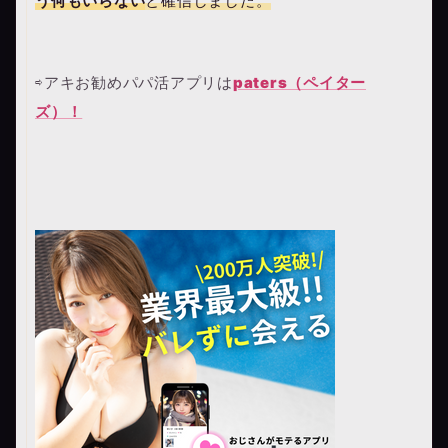
う何もいらない
と確信しました。
⇨アキお勧めパパ活アプリは
paters（ペイター
ズ）！