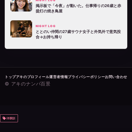
NIGHT LOG
掲示板で「今夜」が動いた。仕事帰りの26歳と赤
提灯の焼き鳥屋
NIGHT LOG
ととのい仲間の27歳サウナ女子と外気外で意気投
合→お持ち帰り
トップ
アキのプロフィール
運営者情報
プライバシーポリシー
お問い合わせ
© アキのナンパ百景
体験談