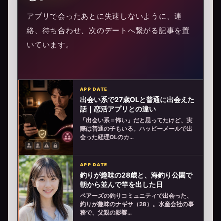
アプリで会ったあとに失速しないように、連
絡、待ち合わせ、次のデートへ繋がる記事を置
いています。
APP DATE
出会い系で27歳OLと普通に出会えた
話｜恋活アプリとの違い
「出会い系＝怖い」だと思ってたけど、実
際は普通の子もいる。ハッピーメールで出
会った経理OLのカ…
APP DATE
釣りが趣味の28歳と、海釣り公園で
朝から並んで竿を出した日
ペアーズの釣りコミュニティで出会った、
釣りが趣味のナギサ（28）。水産会社の事
務で、父親の影響…