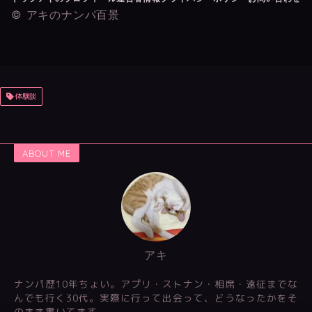
© アキのナンパ百景
体験談
ABOUT ME
アキ
ナンパ歴10年ちょい。アプリ・ストナン・相席・遠征までな
んでも行く30代。実際に行って出会って、どうなったかをそ
のまま書いてます。