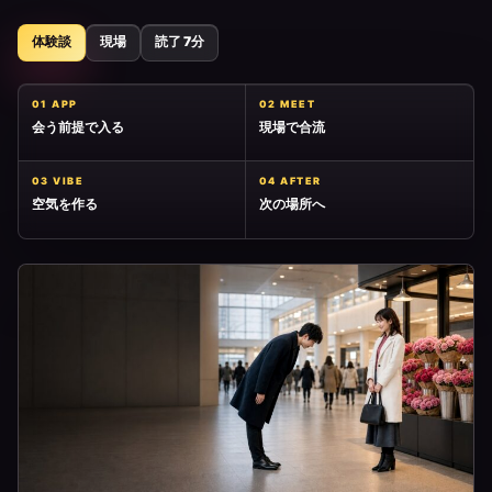
体験談
現場
読了 7分
01 APP
02 MEET
会う前提で入る
現場で合流
03 VIBE
04 AFTER
空気を作る
次の場所へ